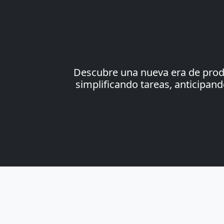
Descubre una nueva era de produc
simplificando tareas, anticipan