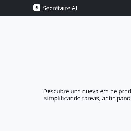
Secrétaire AI
Descubre una nueva era de produc
simplificando tareas, anticipan