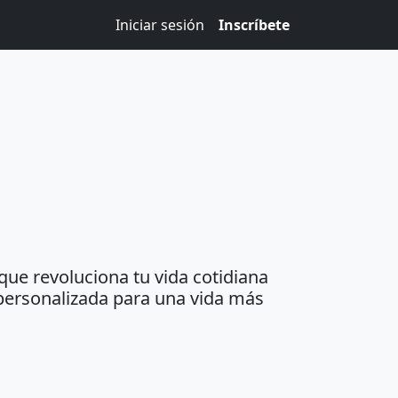
Iniciar sesión
Inscríbete
que revoluciona tu vida cotidiana
 personalizada para una vida más