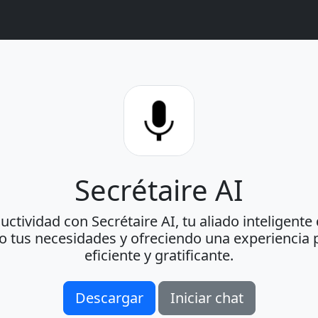
Secrétaire AI
tividad con Secrétaire AI, tu aliado inteligente 
do tus necesidades y ofreciendo una experiencia
eficiente y gratificante.
Descargar
Iniciar chat