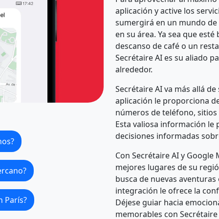
aplicación y active los serv
sumergirá en un mundo de 
en su área. Ya sea que est
descanso de café o un rest
Secrétaire AI es su aliado p
alrededor.
Secrétaire AI va más allá de
aplicación le proporciona d
números de teléfono, sitios
Esta valiosa información le 
decisiones informadas sobre
nos?
Con Secrétaire AI y Google 
mejores lugares de su regió
ercano?
busca de nuevas aventuras o
integración le ofrece la con
n París?
Déjese guiar hacia emocion
memorables con Secrétaire 